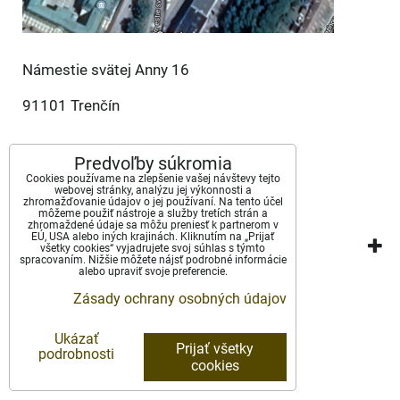
Námestie svätej Anny 16
91101 Trenčín
Predvoľby súkromia
Predvoľby súkromia
Cookies používame na zlepšenie vašej návštevy tejto
webovej stránky, analýzu jej výkonnosti a
Zásady ochrany osobných údajov
zhromažďovanie údajov o jej používaní. Na tento účel
môžeme použiť nástroje a služby tretích strán a
zhromaždené údaje sa môžu preniesť k partnerom v
EÚ, USA alebo iných krajinách. Kliknutím na „Prijať
Vytvorené pomocou:
BiznisWeb.sk
všetky cookies“ vyjadrujete svoj súhlas s týmto
spracovaním. Nižšie môžete nájsť podrobné informácie
alebo upraviť svoje preferencie.
Zásady ochrany osobných údajov
Ukázať
Prijať všetky
podrobnosti
cookies